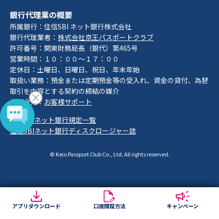
銀行代理業の概要
所属銀行：住信SBI ネット銀行株式会社
銀行代理業者：
株式会社京王パスポートクラブ
許可番号：関東財務局長（銀代）第465号
営業時間：１０：００～１７：００
定休日：土曜日、日曜日、祝日、年末年始
取扱い業務：預金または定期預金等の受入れ、資金の貸付、為替
取引を内容とする契約の締結の媒介
お問合先：
お客様サポート
住信SBIネット銀行規定一覧
住信SBIネット銀行ディスクロージャー誌
© Keio Passport Club Co., Ltd. All rights reserved.
アプリダウンロード
口座開設方法
キャンペーン