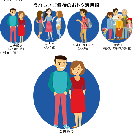
了承ください。
うれしいご優待のおトク活用術
友人と
たまには1人で
ご家族で
ご夫婦で
（大人3名）
（大人1名）
（祖父母・夫婦・お子様2名）
（夫と妻の2名）
〈 利用一例 〉
ご夫婦で