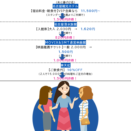
（夫と妻の2名）
名古屋観光ホテル
【宿泊料金・朝食付】VIP会員なら
11,500
円〜
（スタンダード会員よりご夫婦で）
1,500
円お得！
名古屋港水族館
【入館券】大人 2,030円 →
1,620
円
（ご夫婦で）
820
円お得！
MOVIX&SMT直営映画館
【映画鑑賞チケット】一般 2,000円 →
1,500
円
（ご夫婦で）
1,000
円お得！
東天紅
【ご飲食代】
10
%OFF
（2人で15,000円分の料理をご注文の場合）
1,500
円お得！