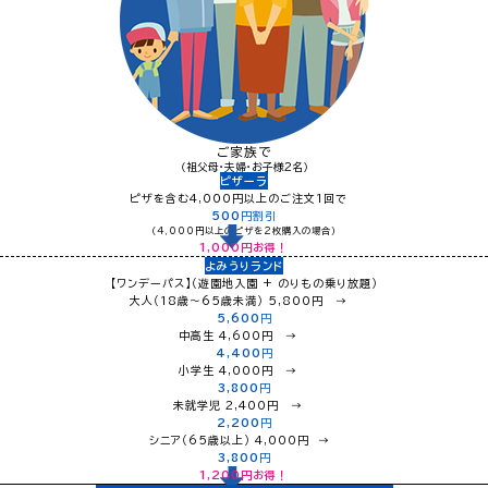
ご家族で
（祖父母・夫婦・お子様2名）
ピザーラ
ピザを含む4,000円以上のご注文1回で
500
円割引
（4,000円以上のピザを2枚購入の場合）
1,000
円お得！
よみうりランド
【ワンデーパス】（遊園地入園 + のりもの乗り放題）
大人（18歳〜65歳未満） 5,800円 →
5,600
円
中高生 4,600円 →
4,400
円
小学生 4,000円 →
3,800
円
未就学児 2,400円 →
2,200
円
シニア（65歳以上） 4,000円 →
3,800
円
1,200
円お得！