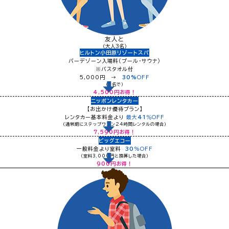
友人と
（大人3名）
ヒルトン小田原リゾートスパ
バーデゾーン入場料（プール・サウナ）
※バスタオル付
5,000円 →
30%
OFF
（3名で）
4,500
円お得！
ニッポンレンタカー
【お出かけ優待プラン】
レンタカー基本料金より
最大
41
％OFF
（通常期にステップワゴン24時間レンタルの場合）
7,590
円お得！
ビッグエコー
一般料金より室料
30
%OFF
（室料3,000円と換算した場合）
900
円お得！