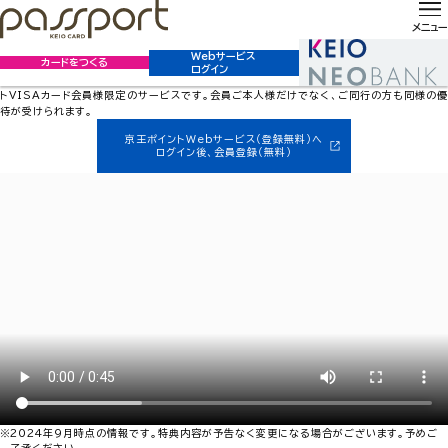
ホーム
サービス
京王パスポートVisaクラブオフ
京王パスポート
メニュー
Visaクラブオフ
Webサービス
カードをつくる
ログイン
国内外200,000件以上の多彩な施設を
お得な優待価格でご利用いただける
京王パスポ
トVISAカード会員様限定のサービスです。
会員ご本人様だけでなく、ご同行の方も同様の
待が受けられます。
京王ポイントWebサービス（登録無料）へ
ログイン後、会員登録（無料）
2024年9月時点の情報です。特典内容が予告なく変更になる場合がございます。予めご