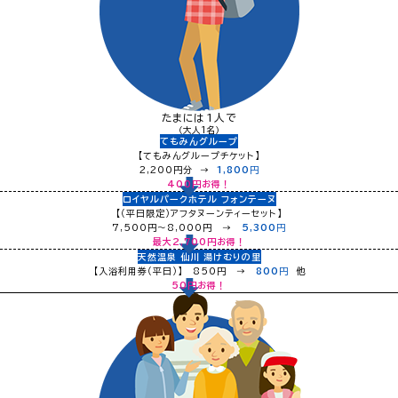
たまには1人で
（大人1名）
てもみんグループ
【てもみんグループチケット】
2,200円分 →
1,800
円
400
円お得！
ロイヤルパークホテル フォンテーヌ
【（平日限定）アフタヌーンティーセット】
7,500円～8,000円 →
5,300
円
最大
2,700
円お得！
天然温泉 仙川 湯けむりの里
【入浴利用券（平日）】 850円 →
800
円
他
50
円お得！