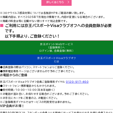
詳しくはこちら
※コロナウイルス感染対策については各施設HPをご確認お願い致します。
※掲載内容は、すべて2026年7月現在の情報です。内容が変更になる場合がございます。
※掲載の料金は特に記載がない限りすべて税込金額です。
ご利用には京王パスポートVisaクラブオフへの会員登録が必要
です。
以下手順より、ご登録ください！
京王ポイントWebサービス
（登録無料）へ
ログイン後、会員登録（無料）
京王パスポートVisaクラブオフ
とは
●会員登録の際はパソコン、スマートフォンよりご登録ください。
●携帯電話専用ページはございませんので予めご了承ください。
お電話からのご登録
京王パスポートVisaクラブオフ会員ご登録専用ダイヤル
0120-917-460
●スマートフォン・携帯電話からもかけられます。
●受付時間／10:00～18:00（年末年始除く）
※お電話が混み合い、お待たせする場合がございます。予めご了承ください。
※お手元にカードをご用意の上、お電話ください。
※ご登録専用ダイヤルではサービスの利用受付は承れません。
ＶＩＰ会員がお得！
月額550円（税込）で、スタンダード会員よりも割安にサービスを受けられるお得な会員スタイル