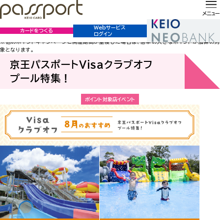
ホーム
おすすめ情報
京王パスポートVisaクラブオフ プール特集！
おすすめ情報
メニュー
※いずれのキャンペーンも主催都合により中止となる場合がございますことご了承くださ
Webサービス
カードをつくる
ログイン
い。
※他のポイントキャンペーンと開催期間が重複した場合は、倍率の大きなポイントが加算の対
象となります。
京王パスポートVisaクラブオフ
プール特集！
ポイント対象店イベント