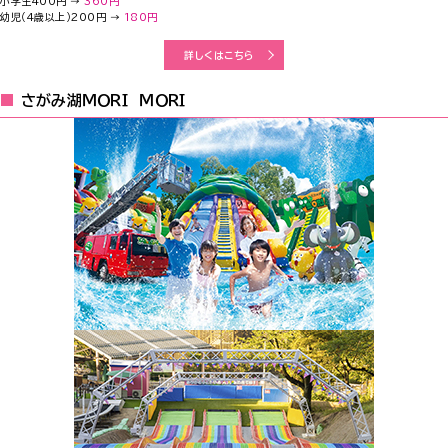
小学生400円 →
360円
幼児（4歳以上）200円 →
180円
詳しくはこちら
さがみ湖ＭＯＲＩ ＭＯＲＩ