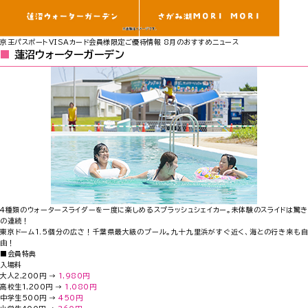
京王パスポートVISAカード会員様限定ご優待情報 8月のおすすめニュース
蓮沼ウォーターガーデン
4種類のウォータースライダーを一度に楽しめるスプラッシュシェイカー。未体験のスライドは驚き
の連続！
東京ドーム1.5個分の広さ！千葉県最大級のプール。九十九里浜がすぐ近く、海との行き来も自
由！
■会員特典
入場料
大人2,200円 →
1,980円
高校生1,200円 →
1,080円
中学生500円 →
450円