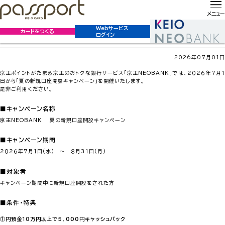
ホーム
お知らせ
京王NEOBANK 夏の新規口座開設キャンペーン開催のお知らせ
お知らせ
メニュー
京王NEOBANK 夏の新規口座開設キャンペーン開催のお
Webサービス
カードをつくる
ログイン
知らせ
2026年07月01日
京王ポイントがたまる京王のおトクな銀行サービス「京王NEOBANK」では、２０２６年７月１
日から「夏の新規口座開設キャンペーン」を開催いたします。
是非ご利用ください。
■キャンペーン名称
京王NEOBANK 夏の新規口座開設キャンペーン
■キャンペーン期間
２０２６年７月１日(水) ～ ８月３１日(月)
■対象者
キャンペーン期間中に新規口座開設をされた方
■条件・特典
①円預金１０万円以上で５，０００円キャッシュバック