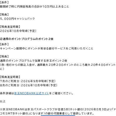
【条件】
期間終了時に円預金残高の合計が１０万円以上あること
【特典】
５，０００円キャッシュバック
【特典進呈時期】
２０２６年１０月中旬頃（予定）
②通常のポイントプログラムのポイント２倍
【条件】
キャンペーン期間中にポイントが貯まる銀行サービスをご利用いただくこと
【特典】
通常のポイントプログラムで加算する京王ポイント２倍
（例：他行からの振込入金が、通常最大２０件２００ポイントのところ最大２０件４００ポイント
に）
【特典進呈時期】
７月のご利用分：２０２６年９月中旬頃（予定）
８月のご利用分：２０２６年１０月中旬頃（予定）
条件詳細は
京王NEOBANK公式サイト
をご確認ください。
以上
※京王NEOBANKは京王パスポートクラブが住信SBIネット銀行（2026年8月3日より「ド
コモSMTBネット銀行」になります）の銀行代理業者として提供しています。